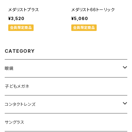
メダリストプラス
メダリスト66トーリック
¥3,520
¥5,060
会員限定商品
会員限定商品
CATEGORY
眼鏡
メンズ
子どもメガネ
レディース
コンタクトレンズ
軽量フレーム
定期便
サングラス