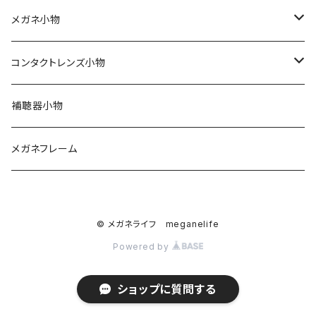
Silhouette（シルエット）
ワンデー
メガネ小物
Line Art（ラインアート）
2ウィーク
期間限定！セリートとプレゼント用袋付き
コンタクトレンズ小物
TITANOS（チタノス）
ハードコンタクト
スカッシー
ハードコンタクトレンズ用
補聴器小物
Darwinr（ダーウィン）
カラーコンタクト
花粉症対策
ソフトコンタクトレンズ用
メガネフレーム
NEWYORKER（ニューヨーカー）
ジョンソンアンドジョンソン
© メガネライフ meganelife
Farben（ファルベン）
日本アルコン
Powered by
Ray-Ban （レイバン）
シード
ショップに質問する