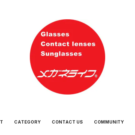
UT
CATEGORY
CONTACT US
COMMUNITY