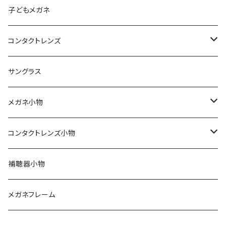
メンズ
子どもメガネ
レディース
コンタクトレンズ
軽量フレーム
定期便
サングラス
Silhouette（シルエット）
ワンデー
メガネ小物
Line Art（ラインアート）
2ウィーク
期間限定！セリートとプレゼント用袋付き
コンタクトレンズ小物
TITANOS（チタノス）
ハードコンタクト
スカッシー
ハードコンタクトレンズ用
補聴器小物
Darwinr（ダーウィン）
カラーコンタクト
花粉症対策
ソフトコンタクトレンズ用
メガネフレーム
NEWYORKER（ニューヨーカー）
ジョンソンアンドジョンソン