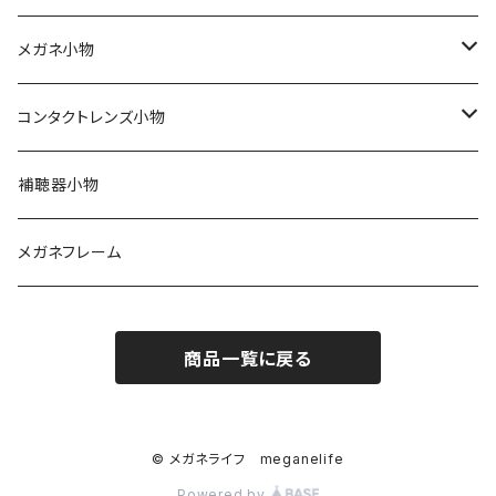
Silhouette（シルエット）
ワンデー
メガネ小物
Line Art（ラインアート）
2ウィーク
期間限定！セリートとプレゼント用袋付き
コンタクトレンズ小物
TITANOS（チタノス）
ハードコンタクト
スカッシー
ハードコンタクトレンズ用
補聴器小物
Darwinr（ダーウィン）
カラーコンタクト
花粉症対策
ソフトコンタクトレンズ用
メガネフレーム
NEWYORKER（ニューヨーカー）
ジョンソンアンドジョンソン
商品一覧に戻る
Farben（ファルベン）
日本アルコン
Ray-Ban （レイバン）
シード
© メガネライフ meganelife
Powered by