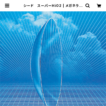
シード スーパーHiO2 | メガネライ
フ meganelife