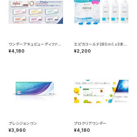
ワンデーアキュビューディファイ
エピカコールド280ｍｌｘ3本パ
ンモイスト
ック
¥4,180
¥2,200
プレシジョンワン
プロクリアワンデー
¥3,960
¥4,180