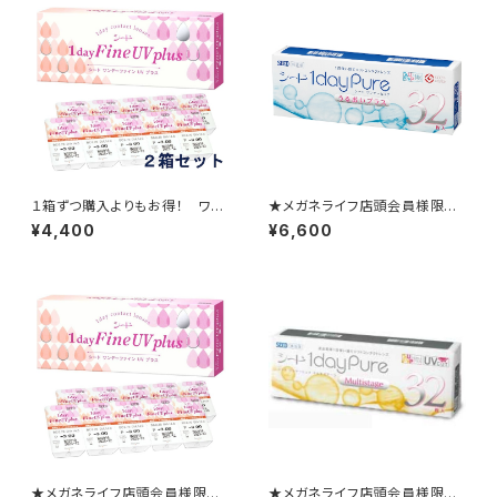
１箱ずつ購入よりもお得！ ワン
★メガネライフ店頭会員様限定
デーファインUV プラス 2箱セ
★ 1か月ごとの定期便 ワン
¥4,400
¥6,600
ット
デーピュアうるおいプラス2箱セ
ット
★メガネライフ店頭会員様限定
★メガネライフ店頭会員様限定