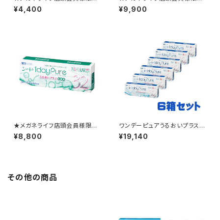
★ 1か月ごとの定期便 ワン
★ 1か月ごとの定期便 ワン
¥4,400
¥9,900
デーファインUV プラス2箱セッ
デーピュアマルチステージ2箱セ
ト
ット
★メガネライフ店頭会員様限定
ワンデーピュアうるおいプラス6
★ 1か月ごとの定期便 シー
箱セット
¥8,800
¥19,140
ドワンデーピュアうるおいプラス
乱視用2箱セット
その他の商品