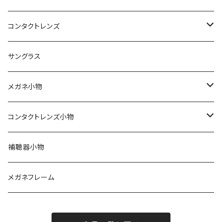
レディース
コンタクトレンズ
軽量フレーム
定期便
サングラス
Silhouette（シルエット）
ワンデー
メガネ小物
Line Art（ラインアート）
2ウィーク
期間限定！セリートとプレゼント用袋付き
コンタクトレンズ小物
TITANOS（チタノス）
ハードコンタクト
スカッシー
ハードコンタクトレンズ用
補聴器小物
Darwinr（ダーウィン）
カラーコンタクト
花粉症対策
ソフトコンタクトレンズ用
メガネフレーム
NEWYORKER（ニューヨーカー）
ジョンソンアンドジョンソン