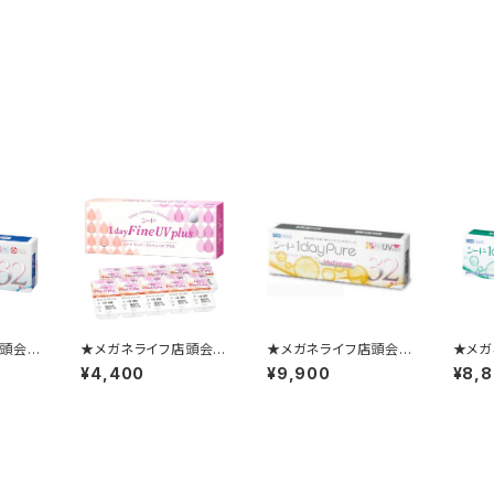
店頭会
★メガネライフ店頭会
★メガネライフ店頭会
★メガ
か月ごと
員様限定★ 1か月ごと
員様限定★ 1か月ごと
員様限
¥4,400
¥9,900
¥8,
デーピ
の定期便 ワンデーフ
の定期便 ワンデーピ
の定期
ス2箱
ァインUV プラス2箱セ
ュアマルチステージ2箱
デーピ
ット
セット
ス乱視