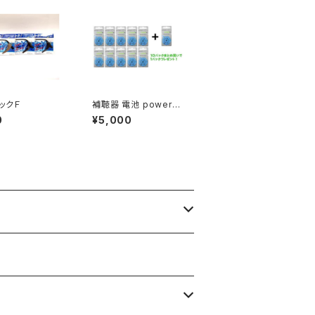
ックＦ
補聴器 電池 poweron
e パワーワン PR44 (p
0
¥5,000
675)１０パックまとめ買
いで1パックプレゼント