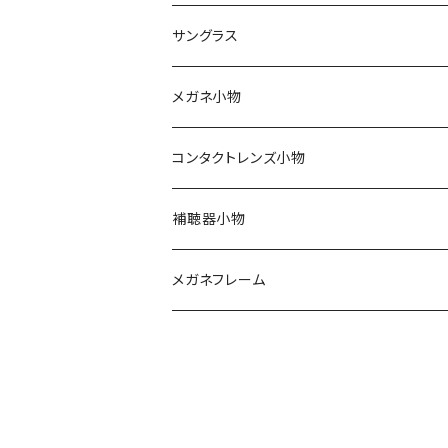
軽量フレーム
定期便
サングラス
Silhouette（シルエット）
ワンデー
メガネ小物
Line Art（ラインアート）
2ウィーク
期間限定！セリートとプレゼント用袋付き
コンタクトレンズ小物
TITANOS（チタノス）
ハードコンタクト
スカッシー
ハードコンタクトレンズ用
補聴器小物
Darwinr（ダーウィン）
カラーコンタクト
花粉症対策
ソフトコンタクトレンズ用
メガネフレーム
NEWYORKER（ニューヨーカー）
ジョンソンアンドジョンソン
Farben（ファルベン）
日本アルコン