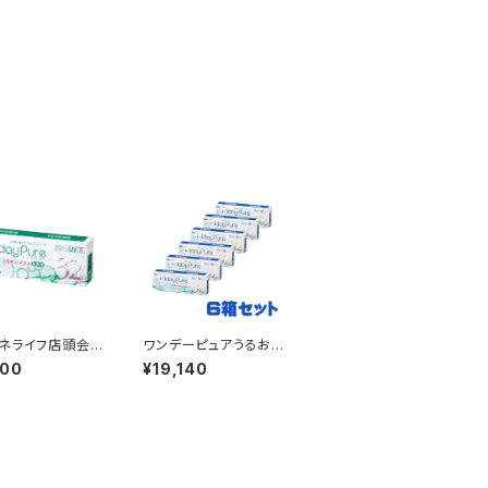
ネライフ店頭会
ワンデーピュアうるおい
定★ 1か月ごと
プラス6箱セット
800
¥19,140
便 シードワン
ュアうるおいプラ
用2箱セット