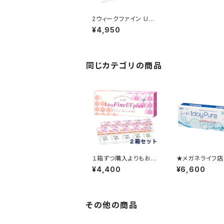
2ウィークファイン UV
プラス トーリック
¥4,950
同じカテゴリの商品
１箱ずつ購入よりもお
★メガネライフ
得！ ワンデーファイン
員様限定★ 1
¥4,400
¥6,600
UV プラス 2箱セット
の定期便 ワン
ュアうるおいプラ
セット
その他の商品