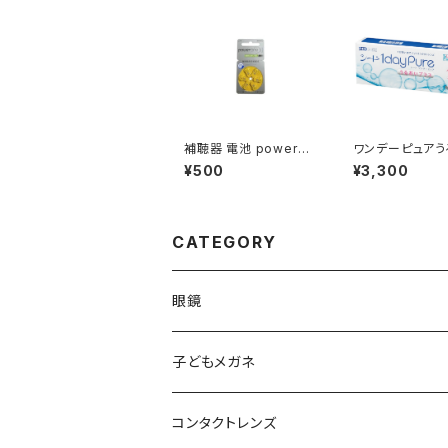
補聴器 電池 poweron
ワンデーピュアう
e パワーワン PR536
プラス
¥500
¥3,300
(p10)
CATEGORY
眼鏡
メンズ
子どもメガネ
レディース
コンタクトレンズ