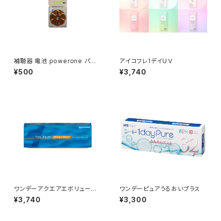
補聴器 電池 powerone パワ
アイコフレ1デイＵＶ
ーワン PR41 (p312)
¥500
¥3,740
ワンデーアクエアエボリューショ
ワンデーピュアうるおいプラス
ン
¥3,740
¥3,300