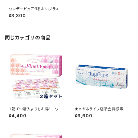
ワンデーピュアうるおいプラス
¥3,300
同じカテゴリの商品
１箱ずつ購入よりもお得！ ワン
★メガネライフ店頭会員様限定
デーファインUV プラス 2箱セ
★ 1か月ごとの定期便 ワン
¥4,400
¥6,600
ット
デーピュアうるおいプラス2箱セ
ット