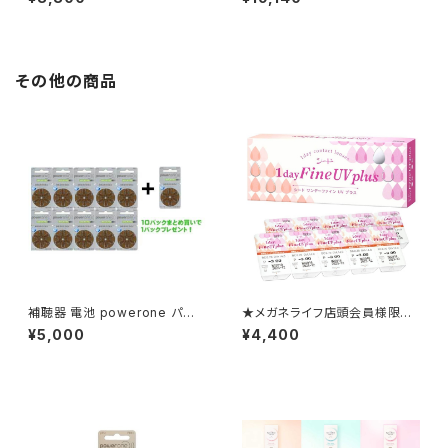
ドワンデーピュアうるおいプラス
乱視用2箱セット
その他の商品
補聴器 電池 powerone パワ
★メガネライフ店頭会員様限定
ーワン PR41 (p312)１０パック
★ 1か月ごとの定期便 ワン
¥5,000
¥4,400
まとめ買いで1パックプレゼント
デーファインUV プラス2箱セッ
ト