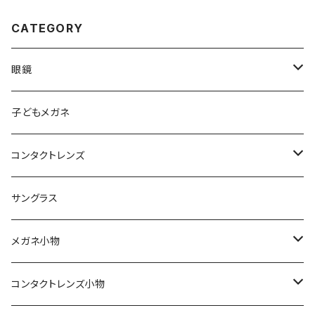
CATEGORY
眼鏡
メンズ
子どもメガネ
レディース
コンタクトレンズ
軽量フレーム
定期便
サングラス
Silhouette（シルエット）
ワンデー
メガネ小物
Line Art（ラインアート）
2ウィーク
期間限定！セリートとプレゼント用袋付き
コンタクトレンズ小物