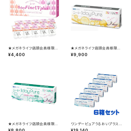
★メガネライフ店頭会員様限定
★メガネライフ店頭会員様限定
★ 1か月ごとの定期便 ワン
★ 1か月ごとの定期便 ワン
¥4,400
¥9,900
デーファインUV プラス2箱セッ
デーピュアマルチステージ2箱セ
ト
ット
★メガネライフ店頭会員様限定
ワンデーピュアうるおいプラス6
★ 1か月ごとの定期便 シー
箱セット
¥8,800
¥19,140