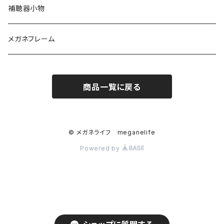
TITANOS（チタノス）
ハードコンタクト
スカッシー
ハードコンタクトレンズ用
補聴器小物
Darwinr（ダーウィン）
カラーコンタクト
花粉症対策
ソフトコンタクトレンズ用
メガネフレーム
NEWYORKER（ニューヨーカー）
ジョンソンアンドジョンソン
商品一覧に戻る
Farben（ファルベン）
日本アルコン
Ray-Ban （レイバン）
シード
© メガネライフ meganelife
Powered by
MarcO'Polo（マルコポーロ）
ボシュロム
Square（スクエア）
クーパーピジョン
Round（ラウンド）
メニコン