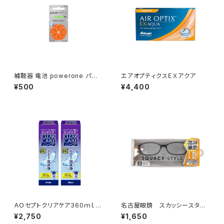
補聴器 電池 powerone パワ
エアオプティクスＥＸアクア
ーワン PR48 (p13)
¥500
¥4,400
ＡＯセプトクリアケア360ｍｌｘ
名古屋眼鏡 スカッシースタイ
2本パック
ル スモールサイズ
¥2,750
¥1,650