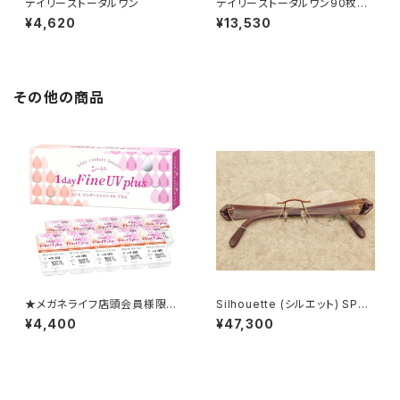
デイリーズトータルワン
デイリーズトータルワン90枚パ
ック
¥4,620
¥13,530
その他の商品
★メガネライフ店頭会員様限定
Silhouette (シルエット) SPX
★ 1か月ごとの定期便 ワン
6699/42 6052 52□17-
¥4,400
¥47,300
デーファインUV プラス2箱セッ
135 正規取扱店 0048808
ト