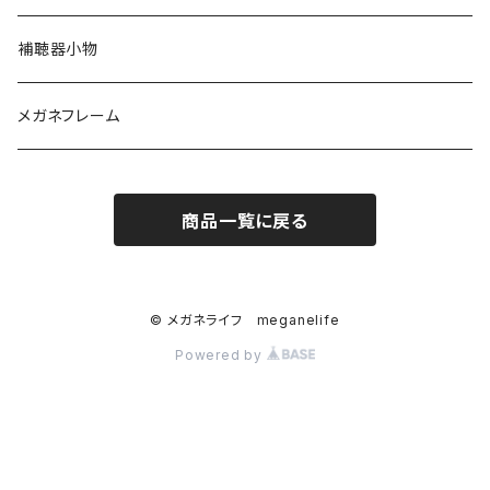
TITANOS（チタノス）
ハードコンタクト
スカッシー
ハードコンタクトレンズ用
補聴器小物
Darwinr（ダーウィン）
カラーコンタクト
花粉症対策
ソフトコンタクトレンズ用
メガネフレーム
NEWYORKER（ニューヨーカー）
ジョンソンアンドジョンソン
商品一覧に戻る
Farben（ファルベン）
日本アルコン
Ray-Ban （レイバン）
シード
© メガネライフ meganelife
Powered by
MarcO'Polo（マルコポーロ）
ボシュロム
Square（スクエア）
クーパーピジョン