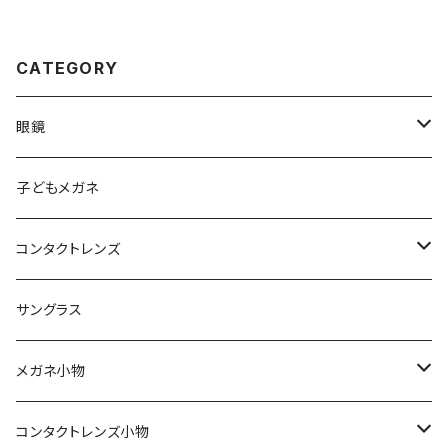
CATEGORY
眼鏡
メンズ
子どもメガネ
レディース
コンタクトレンズ
軽量フレーム
定期便
サングラス
Silhouette（シルエット）
ワンデー
メガネ小物
Line Art（ラインアート）
2ウィーク
期間限定！セリートとプレゼント用袋付き
コンタクトレンズ小物