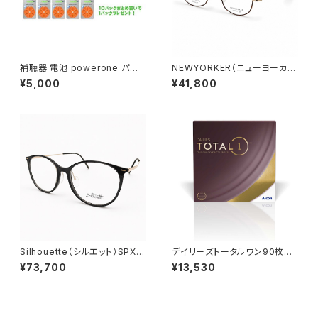
補聴器 電池 powerone パワ
NEWYORKER（ニューヨーカ
ーワン PR48 (p13)１０パックで
ー）NY6305 GPW2 47□20-
¥5,000
¥41,800
1パックプレゼント
140 ／ 0078512
Silhouette（シルエット）SPX 1
デイリーズトータルワン90枚パ
606/75 6632 54□16-145
ック
¥73,700
¥13,530
／ 0077420