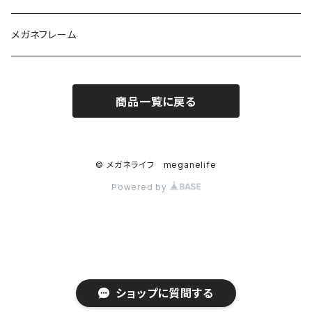
Darwinr（ダーウィン）
カラーコンタクト
花粉症対策
ソフトコンタクトレンズ用
メガネフレーム
NEWYORKER（ニューヨーカー）
ジョンソンアンドジョンソン
商品一覧に戻る
Farben（ファルベン）
日本アルコン
Ray-Ban （レイバン）
シード
© メガネライフ meganelife
Powered by
MarcO'Polo（マルコポーロ）
ボシュロム
Square（スクエア）
クーパーピジョン
Round（ラウンド）
メニコン
ショップに質問する