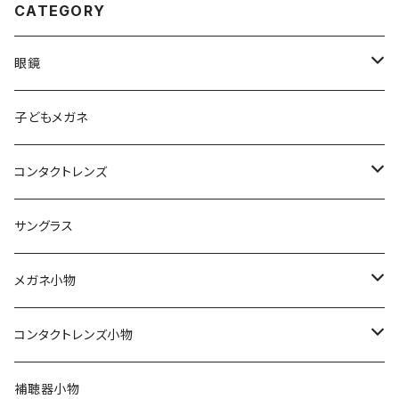
CATEGORY
眼鏡
メンズ
子どもメガネ
レディース
コンタクトレンズ
軽量フレーム
定期便
サングラス
Silhouette（シルエット）
ワンデー
メガネ小物
Line Art（ラインアート）
2ウィーク
期間限定！セリートとプレゼント用袋付き
コンタクトレンズ小物
TITANOS（チタノス）
ハードコンタクト
スカッシー
ハードコンタクトレンズ用
補聴器小物