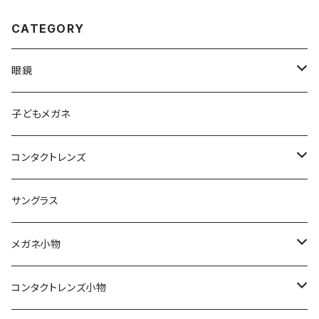
CATEGORY
眼鏡
メンズ
子どもメガネ
レディース
コンタクトレンズ
軽量フレーム
定期便
サングラス
Silhouette（シルエット）
ワンデー
メガネ小物
Line Art（ラインアート）
2ウィーク
期間限定！セリートとプレゼント用袋付き
コンタクトレンズ小物