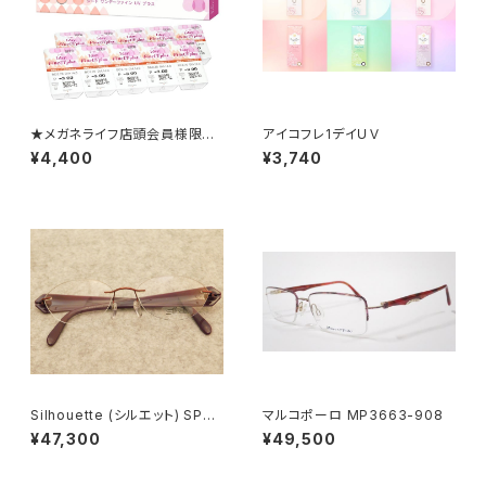
★メガネライフ店頭会員様限定
アイコフレ1デイＵＶ
★ 1か月ごとの定期便 ワン
¥4,400
¥3,740
デーファインUV プラス2箱セッ
ト
Silhouette (シルエット) SPX
マルコポーロ MP3663-908
6699/42 6052 52□17-
¥47,300
¥49,500
135 正規取扱店 0048808