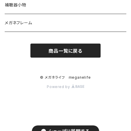
TITANOS（チタノス）
ハードコンタクト
スカッシー
ハードコンタクトレンズ用
補聴器小物
Darwinr（ダーウィン）
カラーコンタクト
花粉症対策
ソフトコンタクトレンズ用
メガネフレーム
NEWYORKER（ニューヨーカー）
ジョンソンアンドジョンソン
商品一覧に戻る
Farben（ファルベン）
日本アルコン
Ray-Ban （レイバン）
シード
© メガネライフ meganelife
Powered by
MarcO'Polo（マルコポーロ）
ボシュロム
Square（スクエア）
クーパーピジョン
Round（ラウンド）
メニコン