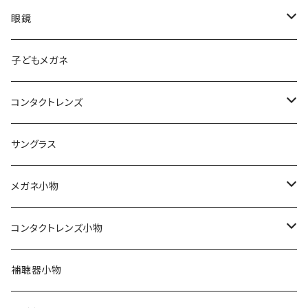
眼鏡
メンズ
子どもメガネ
レディース
コンタクトレンズ
軽量フレーム
定期便
サングラス
Silhouette（シルエット）
ワンデー
メガネ小物
Line Art（ラインアート）
2ウィーク
期間限定！セリートとプレゼント用袋付き
コンタクトレンズ小物
TITANOS（チタノス）
ハードコンタクト
スカッシー
ハードコンタクトレンズ用
補聴器小物