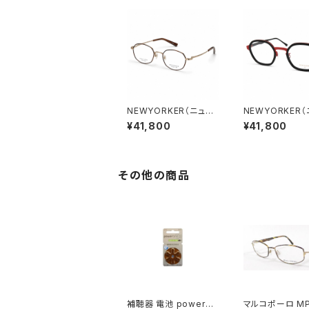
NEWYORKER（ニュー
NEWYORKER
ヨーカー）NY6305 GP
ヨーカー）NY628
¥41,800
¥41,800
W2 47□20-140 ／ 0
DS1 47□22-1
078512
0077551
その他の商品
補聴器 電池 poweron
マルコポーロ MP