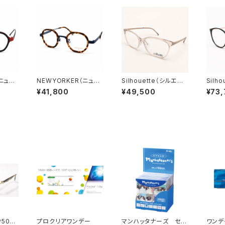
（ニュー
NEWYORKER（ニュー
Silhouette（シルエッ
Silh
6 RE
ヨーカー）NY6304 BL
ト）SPX1596/75/8611
ト）SP
¥41,800
¥49,500
¥73
40 ／
S2 40□23-137 ／ 0
53□ 15-125 ／ 0077
2 54
077567
418
7420
5047
プロクリアワンデー
マンハッタナーズ セリ
ワンデ