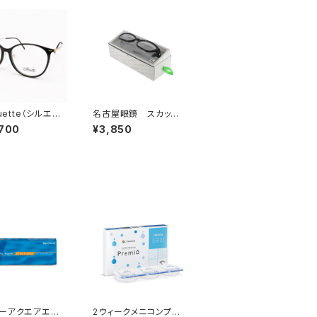
ouette（シルエッ
名古屋眼鏡 スカッシ
X 1606/75 663
ーフレックスプラス_Lサ
,700
¥3,850
□16-145 ／ 007
イズ
ーアクエアエボ
2ウィークメニコンプレ