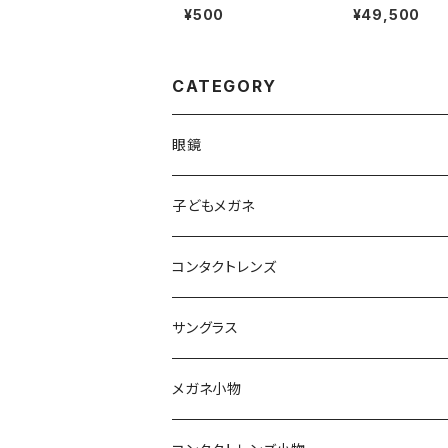
e パワーワン PR41 (p
-636
¥500
¥49,500
312)
CATEGORY
眼鏡
メンズ
子どもメガネ
レディース
コンタクトレンズ
軽量フレーム
定期便
サングラス
Silhouette（シルエット）
ワンデー
メガネ小物