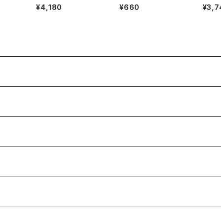
ート(メガネ拭き)
リュー
¥4,180
¥660
¥3,7