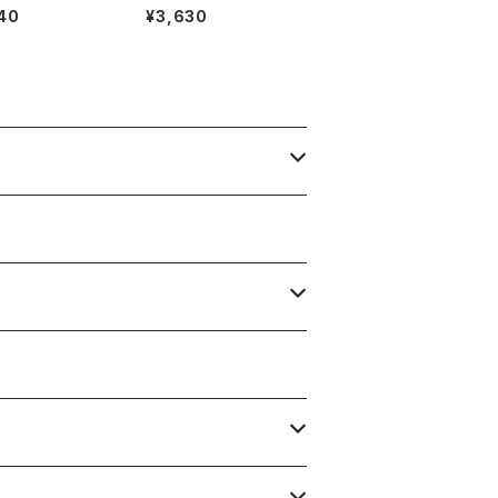
ション
ミオ
40
¥3,630