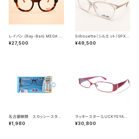
レイバン (Ray-Ban) MEGA H
Silhouette（シルエット）SPX15
AWKEYE ORX0298VF 2144
96/75/8611 53□ 15-125 ／
¥27,500
¥49,500
50□21-145 正規取扱店 00
0077418
77849
名古屋眼鏡 スカッシースタイ
ラッキースター（LUCKYSYAR）
ル キッズサイズ
LS22502 0045936
¥1,980
¥30,800