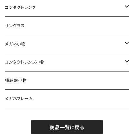
レディース
コンタクトレンズ
軽量フレーム
定期便
サングラス
Silhouette（シルエット）
ワンデー
メガネ小物
Line Art（ラインアート）
2ウィーク
期間限定！セリートとプレゼント用袋付き
コンタクトレンズ小物
TITANOS（チタノス）
ハードコンタクト
スカッシー
ハードコンタクトレンズ用
補聴器小物
Darwinr（ダーウィン）
カラーコンタクト
花粉症対策
ソフトコンタクトレンズ用
メガネフレーム
NEWYORKER（ニューヨーカー）
ジョンソンアンドジョンソン
商品一覧に戻る